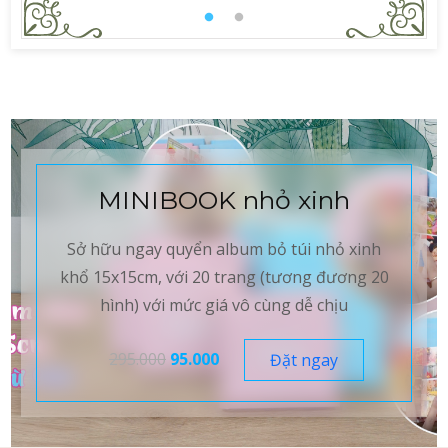
MINIBOOK nhỏ xinh
Sở hữu ngay quyển album bỏ túi nhỏ xinh
khổ 15x15cm, với 20 trang (tương đương 20
hình) với mức giá vô cùng dễ chịu
295.000
95.000
Đặt ngay