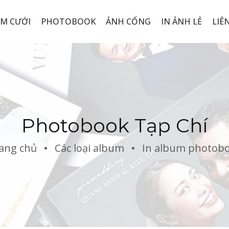
M CƯỚI
PHOTOBOOK
ẢNH CỔNG
IN ẢNH LẺ
LIÊ
Photobook Tạp Chí
ang chủ
Các loại album
In album photob