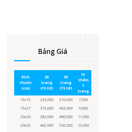
Bảng Giá
In
Kích
20
30
thêm
thước
trang
trang
1
(cm)
(10 tờ)
(15 tờ)
trang
15x15
243,000
310,000
7,000
15x21
315,000
403,000
9,000
20x20
383,000
490,000
11,000
20x25
462,000
592,000
13,000