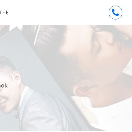
N HỆ
ook