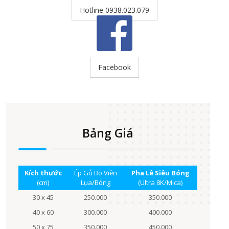
Hotline 0938.023.079
Facebook
Bảng Giá
Kích thước
Ép Gỗ Bo Viền
Pha Lê Siêu Bóng
(cm)
Lụa/Bóng
(Ultra 8K/Mica)
30 x 45
250.000
350.000
40 x 60
300.000
400.000
50 x 75
350.000
450.000