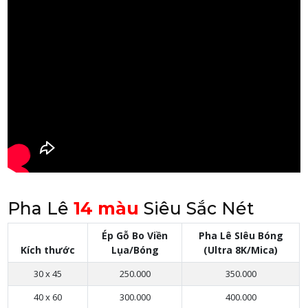
Pha Lê
14 màu
Siêu Sắc Nét
Ép Gỗ Bo Viền
Pha Lê
SIêu Bóng
Kích thước
Lụa/Bóng
(Ultra 8K/Mica)
30 x 45
250.000
350.000
40 x 60
300.000
400.000