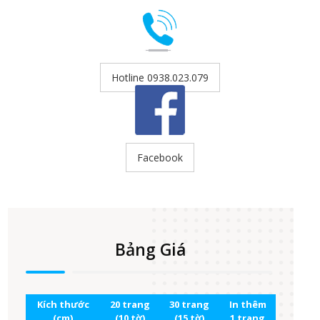
Hotline 0938.023.079
Facebook
Bảng Giá
Kích thước
20 trang
30 trang
In thêm
(cm)
(10 tờ)
(15 tờ)
1 trang