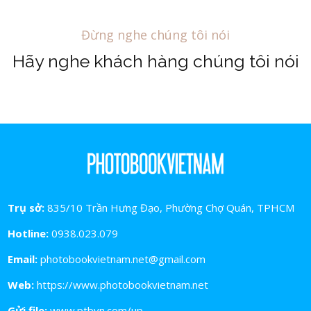
Đừng nghe chúng tôi nói
Hãy nghe khách hàng chúng tôi nói
Trụ sở:
835/10 Trần Hưng Đạo, Phường Chợ Quán, TPHCM
Hotline:
0938.023.079
Email:
photobookvietnam.net@gmail.com
Web:
https://www.photobookvietnam.net
Gửi file:
www.ptbvn.com/up